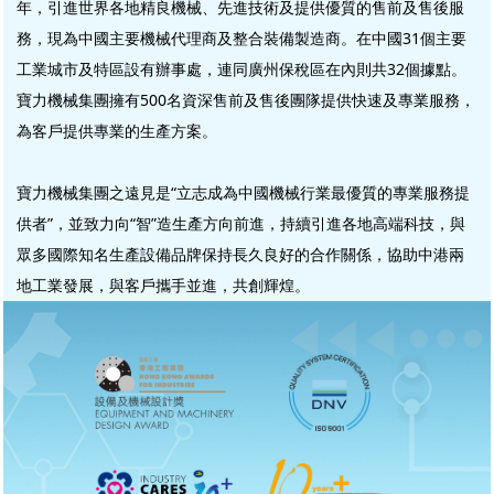
年，引進世界各地精良機械、先進技術及提供優質的售前及售後服
務，現為中國主要機械代理商及整合裝備製造商。在中國31個主要
工業城市及特區設有辦事處，連同廣州保稅區在內則共32個據點。
寶力機械集團擁有500名資深售前及售後團隊提供快速及專業服務，
為客戶提供專業的生產方案。
寶力機械集團之遠見是“立志成為中國機械行業最優質的專業服務提
供者”，並致力向“智”造生產方向前進，持續引進各地高端科技，與
眾多國際知名生產設備品牌保持長久良好的合作關係，協助中港兩
地工業發展，與客戶攜手並進，共創輝煌。