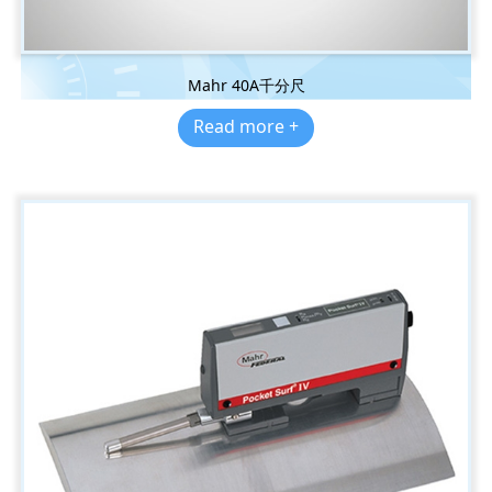
Mahr 40A千分尺
Read more +