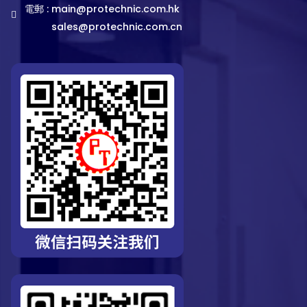
電郵 :
main@protechnic.com.hk
sales@protechnic.com.cn