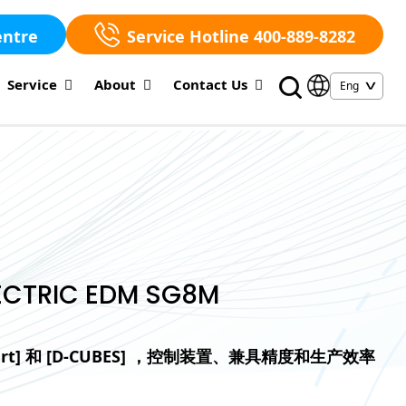
entre
Service Hotline 400-889-8282
Service
About
Contact Us
LECTRIC EDM SG8M
t] 和 [D-CUBES] ，
控制装置、兼具精度和生产效率