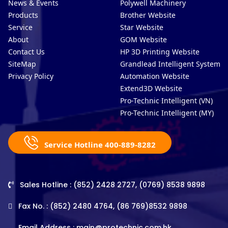
News & Events
Polywell Machinery
Products
Brother Website
Service
Star Website
About
GOM Website
Contact Us
HP 3D Printing Website
SiteMap
Grandlead Intelligent Systems
Privacy Policy
Automation Website
Extend3D Website
Pro-Technic Intelligent (VN)
Pro-Technic Intelligent (MY)
Service Hotline 400-889-8282
Sales Hotline : (852) 2428 2727, (0769) 8538 9898
Fax No. : (852) 2480 4764, (86 769)8532 9898
Email Address :
main@protechnic.com.hk